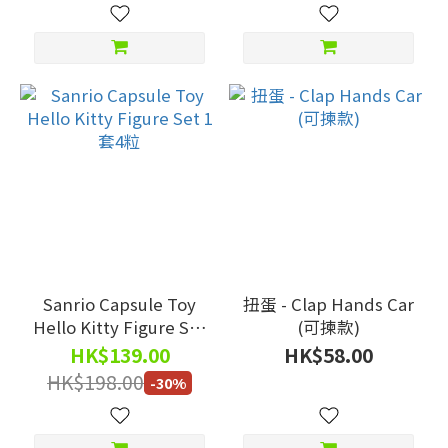
Sanrio Capsule Toy
扭蛋 - Clap Hands Car
Hello Kitty Figure Set
(可揀款)
1套4粒
HK$139.00
HK$58.00
HK$198.00
-30%