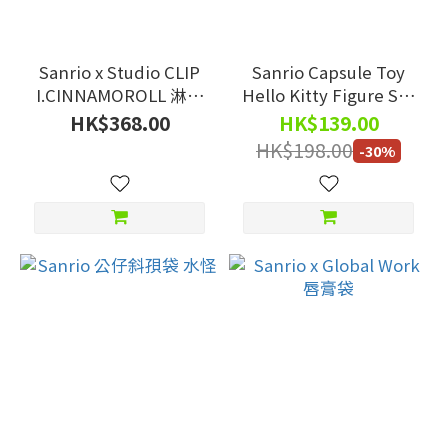
Sanrio x Studio CLIP
Sanrio Capsule Toy
I.CINNAMOROLL 淋滋
Hello Kitty Figure Set
滋Cushion
1套4粒
HK$368.00
HK$139.00
HK$198.00
-30%