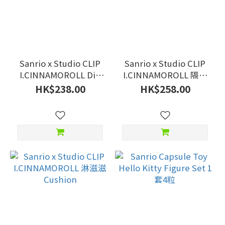
Sanrio x Studio CLIP
Sanrio x Studio CLIP
I.CINNAMOROLL Die
I.CINNAMOROLL 隔熱
Cut Plate
手套
HK$238.00
HK$258.00