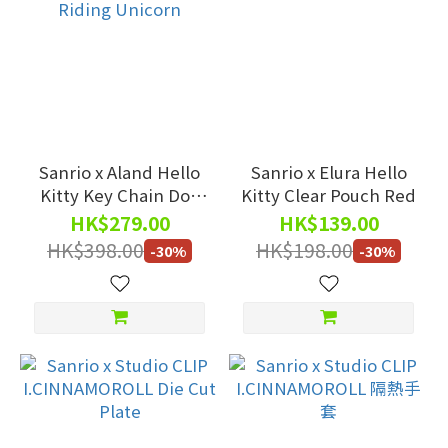
Sanrio x Aland Hello
Sanrio x Elura Hello
Kitty Key Chain Doll
Kitty Clear Pouch Red
Riding Unicorn
HK$279.00
HK$139.00
HK$398.00
HK$198.00
-30%
-30%