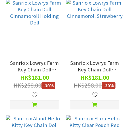
Sanrio x Lowrys Farm
Sanrio x Lowrys Farm
Key Chain Doll
Key Chain Doll
Cinnamoroll Holding
Cinnamoroll
HK$181.00
HK$181.00
Doll
Strawberry
HK$258.00
HK$258.00
-30%
-30%