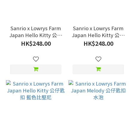
Sanrio x Lowrys Farm
Sanrio x Lowrys Farm
Japan Hello Kitty 公仔
Japan Hello Kitty 公仔
匙扣 西瓜
匙扣 紅色滑浪板
HK$248.00
HK$248.00