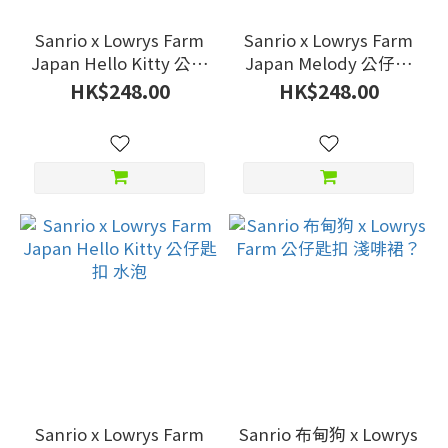
Sanrio x Lowrys Farm
Sanrio x Lowrys Farm
Japan Hello Kitty 公仔
Japan Melody 公仔匙
匙扣 藍色比堅尼
扣 水泡
HK$248.00
HK$248.00
Sanrio x Lowrys Farm
Sanrio 布甸狗 x Lowrys