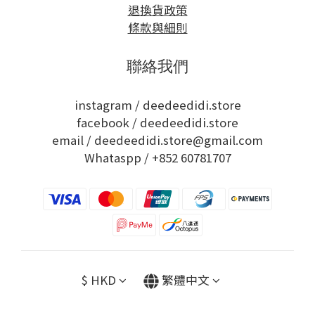
退換貨政策
條款與細則
聯絡我們
instagram /
deedeedidi.store
facebook /
deedeedidi.store
email / deedeedidi.store@gmail.com
Whataspp /
+852 60781707
$
HKD
繁體中文