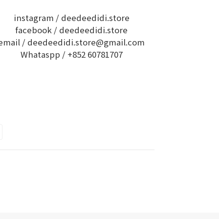
instagram /
deedeedidi.store
facebook /
deedeedidi.store
email / deedeedidi.store@gmail.com
Whataspp /
+852 60781707