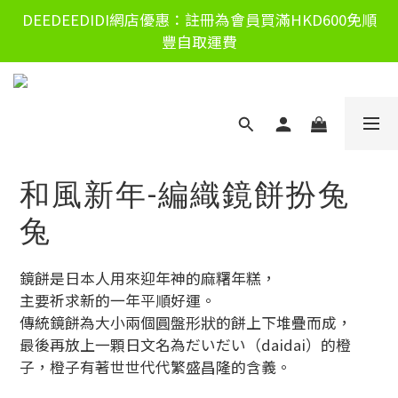
DEEDEEDIDI網店優惠：註冊為會員買滿HKD600免順
豐自取運費
和風新年-編織鏡餅扮兔
兔
鏡餅是日本人用來迎年神的麻糬年糕，
主要祈求新的一年平順好運。
傳統鏡餅為大小兩個圓盤形狀的餅上下堆疊而成，
最後再放上一顆日文名為だいだい（daidai）的橙
子，橙子有著世世代代繁盛昌隆的含義。