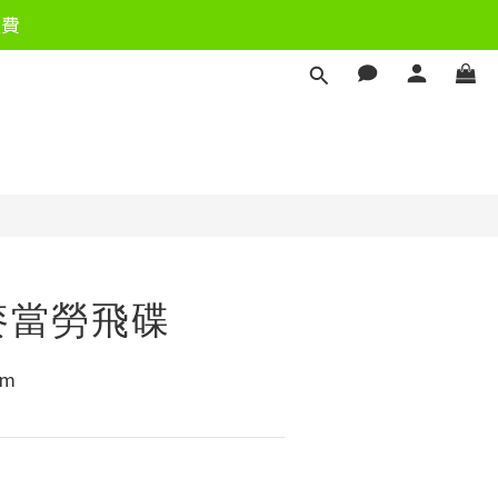
運費
立即購買
麥當勞飛碟
mm