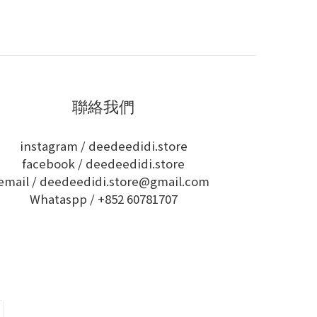
聯絡我們
instagram /
deedeedidi.store
facebook /
deedeedidi.store
email / deedeedidi.store@gmail.com
Whataspp /
+852 60781707