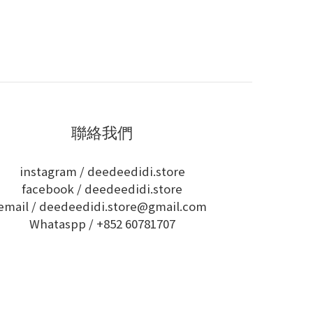
聯絡我們
instagram /
deedeedidi.store
facebook /
deedeedidi.store
email / deedeedidi.store@gmail.com
Whataspp /
+852 60781707