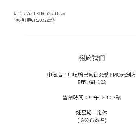
W3.8×H8.5×D3.8cm
尺寸：
*
1
CR2032
包括
顆
電池
關於我們
中環店：中環鴨巴甸街35號PMQ元創
B座1樓H103
營業時間：中午12:30-7點
逢星期二定休
(IG公布為準)