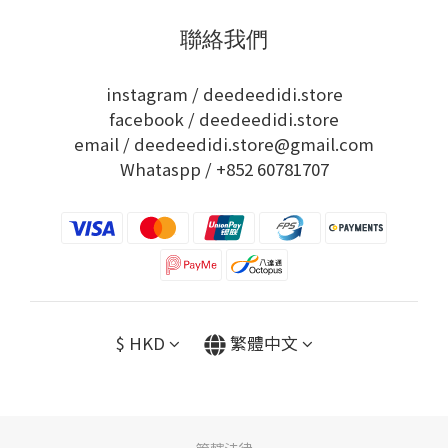
聯絡我們
instagram /
deedeedidi.store
facebook /
deedeedidi.store
email / deedeedidi.store@gmail.com
Whataspp /
+852 60781707
$
HKD
繁體中文