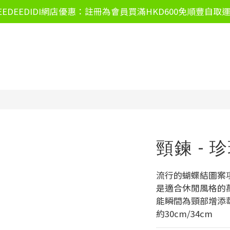
EEDEEDIDI網店優惠：註冊為會員買滿HKD600免順豐自取
頸鍊 - 
流行的蝴蝶結圖案
是適合休閒風格的
能瞬間為頸部增添
約30cm/34cm