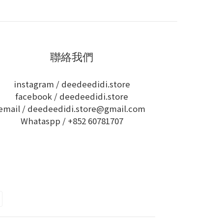
聯絡我們
instagram /
deedeedidi.store
facebook /
deedeedidi.store
email / deedeedidi.store@gmail.com
Whataspp /
+852 60781707