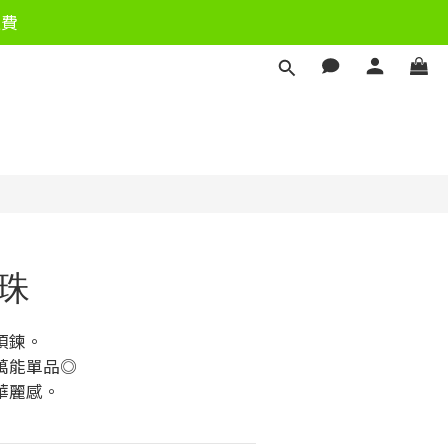
運費
立即購買
珍珠
項鍊。
萬能單品◎
華麗感。