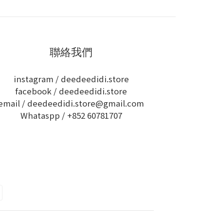
聯絡我們
instagram /
deedeedidi.store
facebook /
deedeedidi.store
email / deedeedidi.store@gmail.com
Whataspp /
+852 60781707