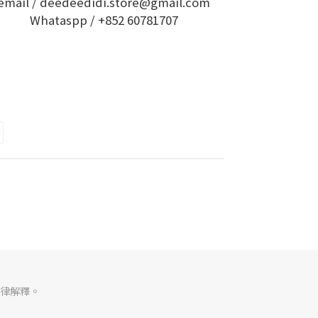
email / deedeedidi.store@gmail.com
Whataspp /
+852 60781707
律解釋。