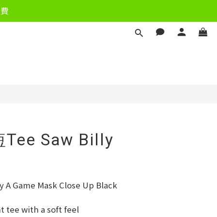
運費
立即購買
Tee Saw Billy
y A Game Mask Close Up Black 
 tee with a soft feel