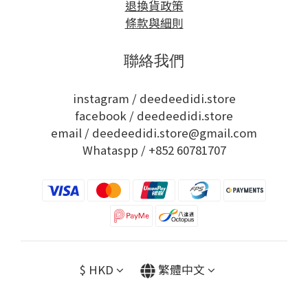
退換貨政策
條款與細則
聯絡我們
instagram /
deedeedidi.store
facebook /
deedeedidi.store
email / deedeedidi.store@gmail.com
Whataspp /
+852 60781707
$
HKD
繁體中文