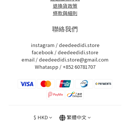
退換貨政策
條款與細則
聯絡我們
instagram /
deedeedidi.store
facebook /
deedeedidi.store
email / deedeedidi.store@gmail.com
Whataspp /
+852 60781707
$
HKD
繁體中文