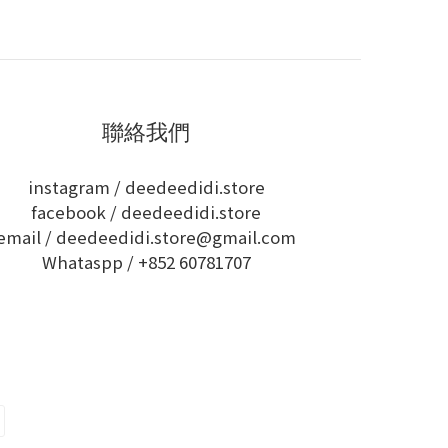
聯絡我們
instagram /
deedeedidi.store
facebook /
deedeedidi.store
email / deedeedidi.store@gmail.com
Whataspp /
+852 60781707