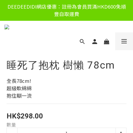
DEEDEEDIDI網店優惠：註冊為會員買滿HKD600免順
豐自取運費
睡死了抱枕 樹懶 78cm
全長78cm!
超級軟綿綿
抱住瞓一流
HK$298.00
數量