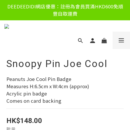
DEEDEEDIDI網店優惠：註冊為會員買滿HKD600免順
豐自取運費
Snoopy Pin Joe Cool
Peanuts Joe Cool Pin Badge
Measures H:6.5cm x W:4cm (approx)
Acrylic pin badge
Comes on card backing
HK$148.00
數量