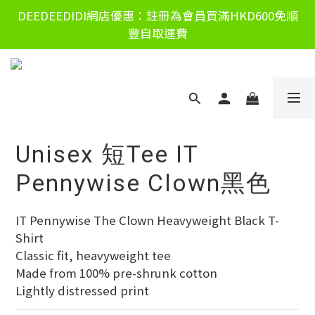
DEEDEEDIDI網店優惠：註冊為會員買滿HKD600免順
豐自取運費
Unisex 短Tee IT
Pennywise Clown黑色
IT Pennywise The Clown Heavyweight Black T-
Shirt
Classic fit, heavyweight tee
Made from 100% pre-shrunk cotton
Lightly distressed print